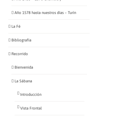
Año 1578 hasta nuestros días – Turín
l
La Fé
Bibliografía
Recorrido
Bienvenida
La Sábana
Introducción
Vista Frontal