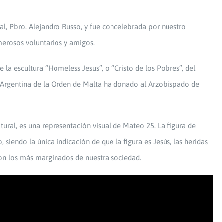
al, Pbro. Alejandro Russo, y fue concelebrada por nuestro
merosos voluntarios y amigos.
e la escultura “Homeless Jesus”, o “Cristo de los Pobres”,
del
n Argentina de la Orden de Malta ha donado al Arzobispado de
ural, es una representación visual de Mateo 25. La figura de
 siendo la única indicación de que la figura es Jesús, las heridas
 con los más marginados de nuestra sociedad.