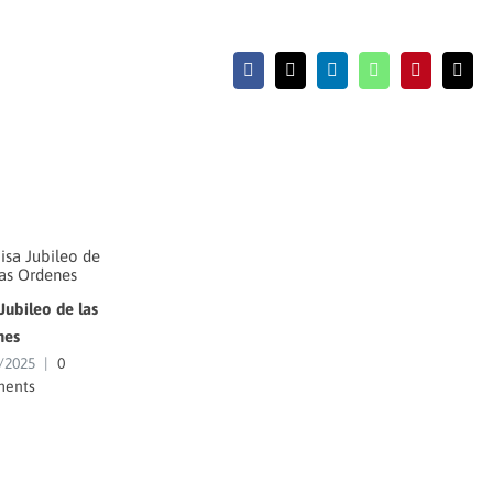
Facebook
X
LinkedIn
WhatsApp
Pinterest
Emai
Jubileo de las
nes
/2025
|
0
ents