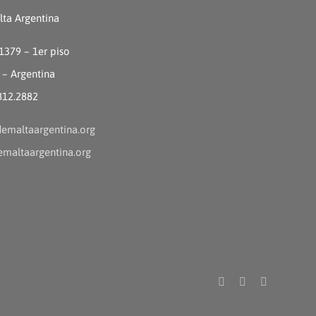
ta Argentina
 1379 – 1er piso
 – Argentina
4812.2882
emaltaargentina.org
maltaargentina.org
Facebook
Instagram
YouTube