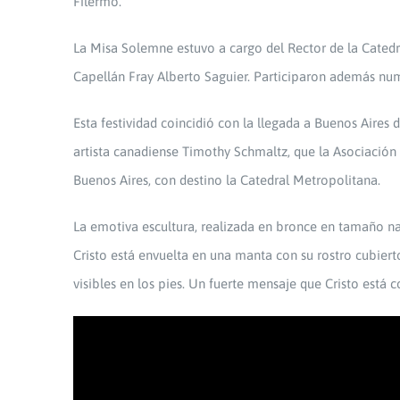
Filermo.
La Misa Solemne estuvo a cargo del Rector de la Catedr
Capellán Fray Alberto Saguier. Participaron además nu
Esta festividad coincidió con la llegada a Buenos Aires d
artista canadiense Timothy Schmaltz, que la Asociació
Buenos Aires, con destino la Catedral Metropolitana.
La emotiva escultura, realizada en bronce en tamaño nat
Cristo está envuelta en una manta con su rostro cubierto,
visibles en los pies. Un fuerte mensaje que Cristo está