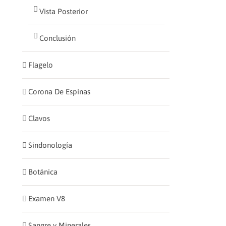
Vista Posterior
Conclusión
Flagelo
Corona De Espinas
Clavos
Sindonología
Botánica
Examen V8
Sangre y Minerales