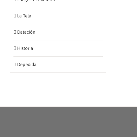
La Tela
Datación
Historia
Depedida