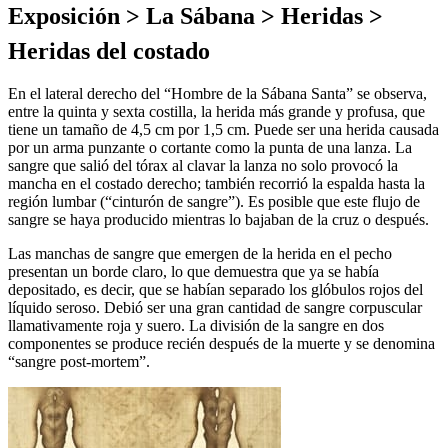
Exposición > La Sábana > Heridas >
Heridas del costado
En el lateral derecho del “Hombre de la Sábana Santa” se observa,
entre la quinta y sexta costilla, la herida más grande y profusa, que
tiene un tamaño de 4,5 cm por 1,5 cm. Puede ser una herida causada
por un arma punzante o cortante como la punta de una lanza. La
sangre que salió del tórax al clavar la lanza no solo provocó la
mancha en el costado derecho; también recorrió la espalda hasta la
región lumbar (“cinturón de sangre”). Es posible que este flujo de
sangre se haya producido mientras lo bajaban de la cruz o después.
Las manchas de sangre que emergen de la herida en el pecho
presentan un borde claro, lo que demuestra que ya se había
depositado, es decir, que se habían separado los glóbulos rojos del
líquido seroso. Debió ser una gran cantidad de sangre corpuscular
llamativamente roja y suero. La división de la sangre en dos
componentes se produce recién después de la muerte y se denomina
“sangre post-mortem”.