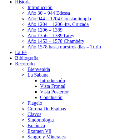
Historia
Introducción
Año 30 – 944 Edessa
Año 944 – 1204 Constantinopla
Año 1204 – 1206 4ta. Cruzada
Año 1206 – 1389
Año 1356 – 1389 Lirey
Año 1453 – 1578 Chambéry
Año 1578 hasta nuestros días – Turín
La Fé
Bibliografía
Recorrido
Bienvenida
La Sábana
Introducción
Vista Frontal
Vista Posterior
Conclusión
Flagelo
Corona De Espinas
Clavos
Sindonología
Botánica
Examen V8
Sangre y Minerales