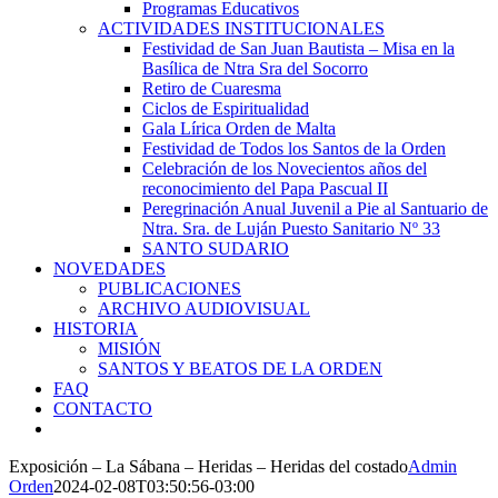
Programas Educativos
ACTIVIDADES INSTITUCIONALES
Festividad de San Juan Bautista – Misa en la
Basílica de Ntra Sra del Socorro
Retiro de Cuaresma
Ciclos de Espiritualidad
Gala Lírica Orden de Malta
Festividad de Todos los Santos de la Orden
Celebración de los Novecientos años del
reconocimiento del Papa Pascual II
Peregrinación Anual Juvenil a Pie al Santuario de
Ntra. Sra. de Luján Puesto Sanitario Nº 33
SANTO SUDARIO
NOVEDADES
PUBLICACIONES
ARCHIVO AUDIOVISUAL
HISTORIA
MISIÓN
SANTOS Y BEATOS DE LA ORDEN
FAQ
CONTACTO
Exposición – La Sábana – Heridas – Heridas del costado
Admin
Orden
2024-02-08T03:50:56-03:00