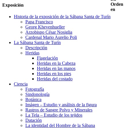
Orden
Exposición
en
Historia de la exposición de la Sábana Santa de Turín
Papa Francisco
Georg Khevenhueller
Arzobispo César Nosiglia
Cardenal Mario Aurelio Poli
La Sábana Santa de Turín
Descripción
Heridas
Flagelación
Heridas en la Cabeza
Heridas en las manos
Heridas en los pies
Heridas del costado
Ciencia
Fotografía
Sindonología
Botánica
Imágen – Estudio y análisis de la figura
Rastros de Sangre Polvo y Minerales
La Tela – Estudio de los tejidos
Datación
La identidad del Hombre de la Sábana