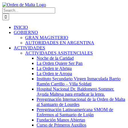
Skip
to
Search
content
for:
INICIO
GOBIERNO
GRAN MAGISTERIO
AUTORIDADES EN ARGENTINA
ACTIVIDADES
ACTIVIDADES ASISTENCIALES
Noche de la Caridad
La Orden Quiere Ser Pan
La Orden te Abriga
La Orden te Arropa
Instituto Secundario Virgen Inmaculada Barrio
Ramón Carrillo – Villa Soldati
Hospital Nacional Dr. Baldomero Sommer.
Ayuda Maltesa para erradicar la lepra.
Peregrinación Internacional de la Orden de Malta
al Santuario de Lourdes
Peregrinación Latinoamericana SMOM de
Enfermos al Santuario de Luján
Fundación Manos Abiertas
Curso de Primeros Auxilios