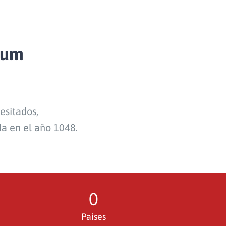
rum
esitados,
da en el año 1048.
0
Países