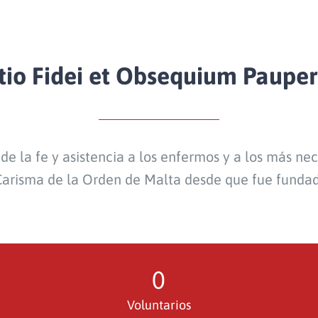
itio Fidei et Obsequium Paupe
de la fe y asistencia a los enfermos y a los más nec
 Carisma de la Orden de Malta desde que fue funda
0
Voluntarios