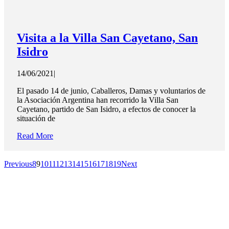
Visita a la Villa San Cayetano, San
Isidro
14/06/2021
|
El pasado 14 de junio, Caballeros, Damas y voluntarios de
la Asociación Argentina han recorrido la Villa San
Cayetano, partido de San Isidro, a efectos de conocer la
situación de
Read More
Previous
8
9
10
11
12
13
14
15
16
17
18
19
Next
Juntos podemos hacer más!
Suscríbete para recibir las novedades y colaborar
desde donde puedas