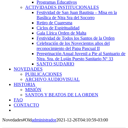
Programas Educativos
ACTIVIDADES INSTITUCIONALES
Festividad de San Juan Bautista – Misa en la
Basílica de Ntra Sra del Socorro
Retiro de Cuaresma
Ciclos de Espiritualidad
Gala Lírica Orden de Malta
Festividad de Todos los Santos de la Orden
Celebración de los Novecientos años del
reconocimiento del Papa Pascual II
Peregrinación Anual Juvenil a Pie al Santuario de
Ntra. Sra. de Luján Puesto Sanitario Nº 33
SANTO SUDARIO
NOVEDADES
PUBLICACIONES
ARCHIVO AUDIOVISUAL
HISTORIA
MISIÓN
SANTOS Y BEATOS DE LA ORDEN
FAQ
CONTACTO
Novedades#Old
administrador
2021-12-26T04:10:59-03:00