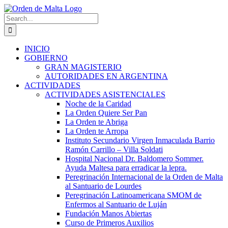
Skip
to
Search
content
for:
INICIO
GOBIERNO
GRAN MAGISTERIO
AUTORIDADES EN ARGENTINA
ACTIVIDADES
ACTIVIDADES ASISTENCIALES
Noche de la Caridad
La Orden Quiere Ser Pan
La Orden te Abriga
La Orden te Arropa
Instituto Secundario Virgen Inmaculada Barrio
Ramón Carrillo – Villa Soldati
Hospital Nacional Dr. Baldomero Sommer.
Ayuda Maltesa para erradicar la lepra.
Peregrinación Internacional de la Orden de Malta
al Santuario de Lourdes
Peregrinación Latinoamericana SMOM de
Enfermos al Santuario de Luján
Fundación Manos Abiertas
Curso de Primeros Auxilios