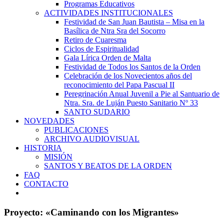
Programas Educativos
ACTIVIDADES INSTITUCIONALES
Festividad de San Juan Bautista – Misa en la
Basílica de Ntra Sra del Socorro
Retiro de Cuaresma
Ciclos de Espiritualidad
Gala Lírica Orden de Malta
Festividad de Todos los Santos de la Orden
Celebración de los Novecientos años del
reconocimiento del Papa Pascual II
Peregrinación Anual Juvenil a Pie al Santuario de
Ntra. Sra. de Luján Puesto Sanitario Nº 33
SANTO SUDARIO
NOVEDADES
PUBLICACIONES
ARCHIVO AUDIOVISUAL
HISTORIA
MISIÓN
SANTOS Y BEATOS DE LA ORDEN
FAQ
CONTACTO
Proyecto: «Caminando con los Migrantes»