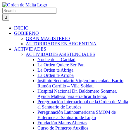
Skip
to
Search
content
for:
INICIO
GOBIERNO
GRAN MAGISTERIO
AUTORIDADES EN ARGENTINA
ACTIVIDADES
ACTIVIDADES ASISTENCIALES
Noche de la Caridad
La Orden Quiere Ser Pan
La Orden te Abriga
La Orden te Arropa
Instituto Secundario Virgen Inmaculada Barrio
Ramón Carrillo – Villa Soldati
Hospital Nacional Dr. Baldomero Sommer.
Ayuda Maltesa para erradicar la lepra.
Peregrinación Internacional de la Orden de Malta
al Santuario de Lourdes
Peregrinación Latinoamericana SMOM de
Enfermos al Santuario de Luján
Fundación Manos Abiertas
Curso de Primeros Auxilios