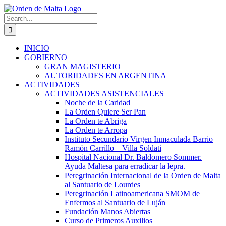
Skip
to
Search
content
for:
INICIO
GOBIERNO
GRAN MAGISTERIO
AUTORIDADES EN ARGENTINA
ACTIVIDADES
ACTIVIDADES ASISTENCIALES
Noche de la Caridad
La Orden Quiere Ser Pan
La Orden te Abriga
La Orden te Arropa
Instituto Secundario Virgen Inmaculada Barrio
Ramón Carrillo – Villa Soldati
Hospital Nacional Dr. Baldomero Sommer.
Ayuda Maltesa para erradicar la lepra.
Peregrinación Internacional de la Orden de Malta
al Santuario de Lourdes
Peregrinación Latinoamericana SMOM de
Enfermos al Santuario de Luján
Fundación Manos Abiertas
Curso de Primeros Auxilios