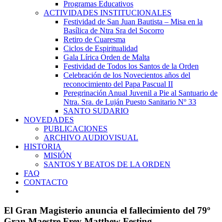
Programas Educativos
ACTIVIDADES INSTITUCIONALES
Festividad de San Juan Bautista – Misa en la
Basílica de Ntra Sra del Socorro
Retiro de Cuaresma
Ciclos de Espiritualidad
Gala Lírica Orden de Malta
Festividad de Todos los Santos de la Orden
Celebración de los Novecientos años del
reconocimiento del Papa Pascual II
Peregrinación Anual Juvenil a Pie al Santuario de
Ntra. Sra. de Luján Puesto Sanitario Nº 33
SANTO SUDARIO
NOVEDADES
PUBLICACIONES
ARCHIVO AUDIOVISUAL
HISTORIA
MISIÓN
SANTOS Y BEATOS DE LA ORDEN
FAQ
CONTACTO
El Gran Magisterio anuncia el fallecimiento del 79º
Gran Maestre Frey Matthew Festing