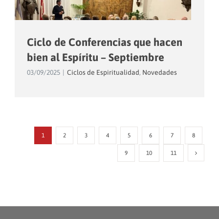
Ciclo de Conferencias que hacen
bien al Espíritu – Septiembre
03/09/2025
|
Ciclos de Espiritualidad
,
Novedades
1
2
3
4
5
6
7
8
9
10
11