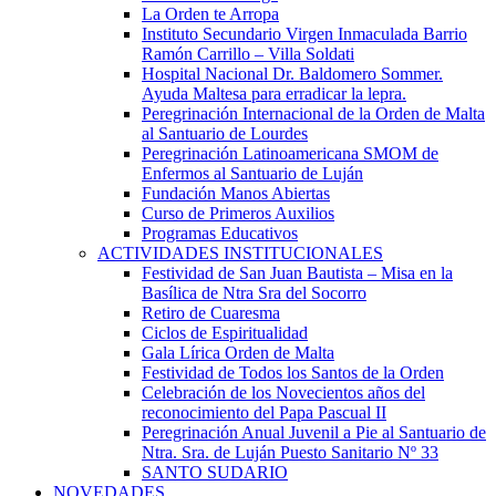
La Orden te Arropa
Instituto Secundario Virgen Inmaculada Barrio
Ramón Carrillo – Villa Soldati
Hospital Nacional Dr. Baldomero Sommer.
Ayuda Maltesa para erradicar la lepra.
Peregrinación Internacional de la Orden de Malta
al Santuario de Lourdes
Peregrinación Latinoamericana SMOM de
Enfermos al Santuario de Luján
Fundación Manos Abiertas
Curso de Primeros Auxilios
Programas Educativos
ACTIVIDADES INSTITUCIONALES
Festividad de San Juan Bautista – Misa en la
Basílica de Ntra Sra del Socorro
Retiro de Cuaresma
Ciclos de Espiritualidad
Gala Lírica Orden de Malta
Festividad de Todos los Santos de la Orden
Celebración de los Novecientos años del
reconocimiento del Papa Pascual II
Peregrinación Anual Juvenil a Pie al Santuario de
Ntra. Sra. de Luján Puesto Sanitario Nº 33
SANTO SUDARIO
NOVEDADES