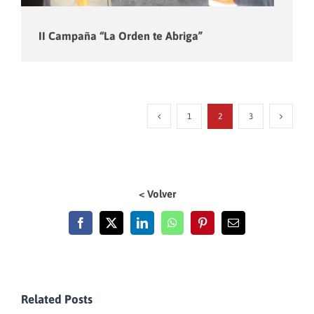
II Campaña “La Orden te Abriga”
1
2
3
< Volver
Facebook
X
LinkedIn
WhatsApp
Pinterest
Email
Related Posts