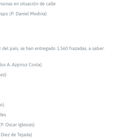
rsonas en situación de calle
respo (P. Daniel Medina)
r del país, se han entregado 1.560 frazadas, a saber:
los A. Azpiroz Costa)
lez)
so)
des
. Oscar Iglesias)
Diez de Tejada)