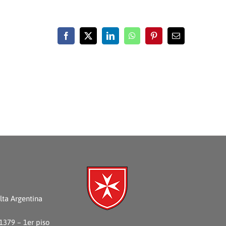
Facebook
X
LinkedIn
WhatsApp
Pinterest
Email
ta Argentina
 1379 – 1er piso