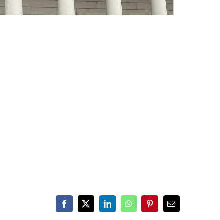
Facebook
X
LinkedIn
WhatsApp
Pinterest
Email