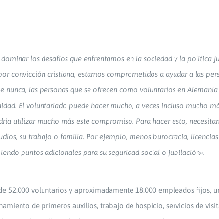
 y dominar los desafíos que enfrentamos en la sociedad y la política
, por convicción cristiana, estamos comprometidos a ayudar a las pe
ue nunca, las personas que se ofrecen como voluntarios en Alemania 
nidad. El voluntariado puede hacer mucho, a veces incluso mucho más 
dría utilizar mucho más este compromiso. Para hacer esto, necesit
udios, su trabajo o familia. Por ejemplo, menos burocracia, licencia
ndo puntos adicionales para su seguridad social o jubilación».
de 52.000 voluntarios y aproximadamente 18.000 empleados fijos, una
enamiento de primeros auxilios, trabajo de hospicio, servicios de visit