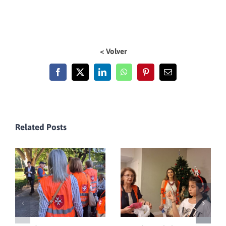
< Volver
Facebook
X
LinkedIn
WhatsApp
Pinterest
Email
Related Posts