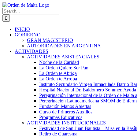
Skip
to
Search
content
for:
INICIO
GOBIERNO
GRAN MAGISTERIO
AUTORIDADES EN ARGENTINA
ACTIVIDADES
ACTIVIDADES ASISTENCIALES
Noche de la Caridad
La Orden Quiere Ser Pan
La Orden te Abriga
La Orden te Arropa
Instituto Secundario Virgen Inmaculada Barrio Ram
Hospital Nacional Dr. Baldomero Sommer. Ayuda Ma
Peregrinación Internacional de la Orden de Malta 
Peregrinación Latinoamericana SMOM de Enfermos
Fundación Manos Abiertas
Curso de Primeros Auxilios
Programas Educativos
ACTIVIDADES INSTITUCIONALES
Festividad de San Juan Bautista – Misa en la Basíl
Retiro de Cuaresma