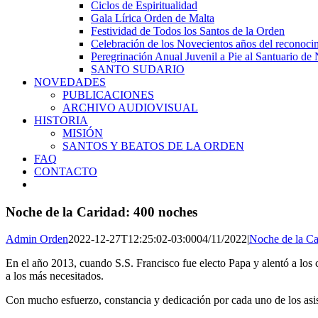
Ciclos de Espiritualidad
Gala Lírica Orden de Malta
Festividad de Todos los Santos de la Orden
Celebración de los Novecientos años del reconocim
Peregrinación Anual Juvenil a Pie al Santuario de 
SANTO SUDARIO
NOVEDADES
PUBLICACIONES
ARCHIVO AUDIOVISUAL
HISTORIA
MISIÓN
SANTOS Y BEATOS DE LA ORDEN
FAQ
CONTACTO
Noche de la Caridad: 400 noches
Admin Orden
2022-12-27T12:25:02-03:00
04/11/2022
|
Noche de la Ca
En el año 2013, cuando S.S. Francisco fue electo Papa y alentó a los c
a los más necesitados.
Con mucho esfuerzo, constancia y dedicación por cada uno de los asis