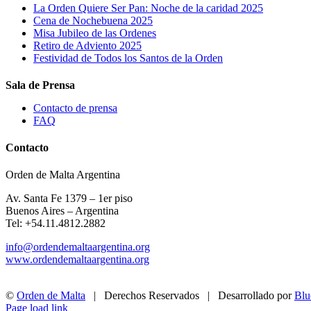
La Orden Quiere Ser Pan: Noche de la caridad 2025
Cena de Nochebuena 2025
Misa Jubileo de las Ordenes
Retiro de Adviento 2025
Festividad de Todos los Santos de la Orden
Sala de Prensa
Contacto de prensa
FAQ
Contacto
Orden de Malta Argentina
Av. Santa Fe 1379 – 1er piso
Buenos Aires – Argentina
Tel: +54.11.4812.2882
info@ordendemaltaargentina.org
www.ordendemaltaargentina.org
©
Orden de Malta
| Derechos Reservados | Desarrollado por
Blu
Facebook
Instagram
YouTube
Page load link