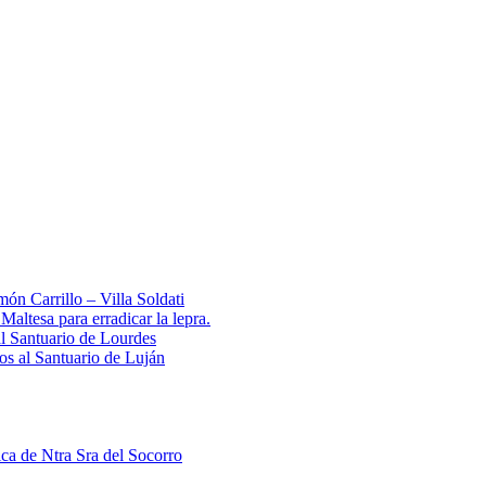
ón Carrillo – Villa Soldati
ltesa para erradicar la lepra.
al Santuario de Lourdes
 al Santuario de Luján
ica de Ntra Sra del Socorro