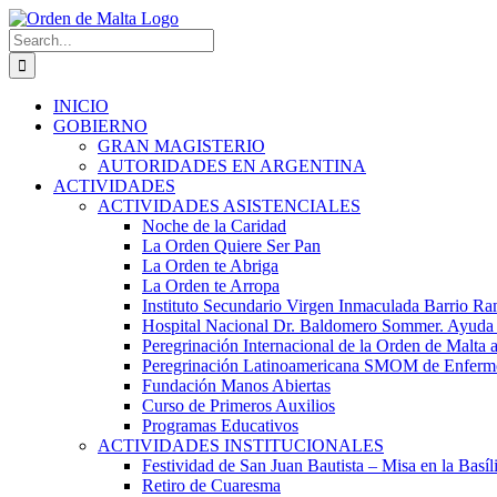
Skip
to
Search
content
for:
INICIO
GOBIERNO
GRAN MAGISTERIO
AUTORIDADES EN ARGENTINA
ACTIVIDADES
ACTIVIDADES ASISTENCIALES
Noche de la Caridad
La Orden Quiere Ser Pan
La Orden te Abriga
La Orden te Arropa
Instituto Secundario Virgen Inmaculada Barrio Ram
Hospital Nacional Dr. Baldomero Sommer. Ayuda Ma
Peregrinación Internacional de la Orden de Malta 
Peregrinación Latinoamericana SMOM de Enfermos
Fundación Manos Abiertas
Curso de Primeros Auxilios
Programas Educativos
ACTIVIDADES INSTITUCIONALES
Festividad de San Juan Bautista – Misa en la Basíl
Retiro de Cuaresma