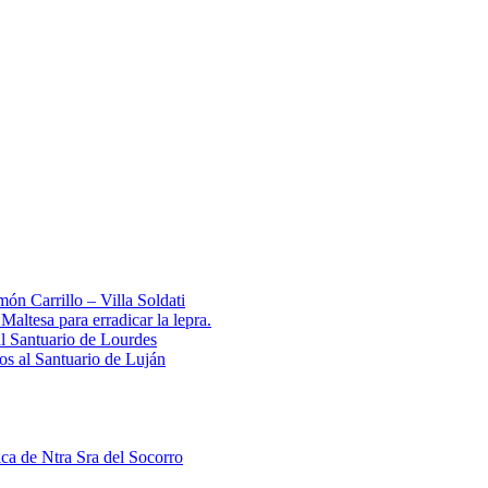
ón Carrillo – Villa Soldati
ltesa para erradicar la lepra.
al Santuario de Lourdes
 al Santuario de Luján
ica de Ntra Sra del Socorro