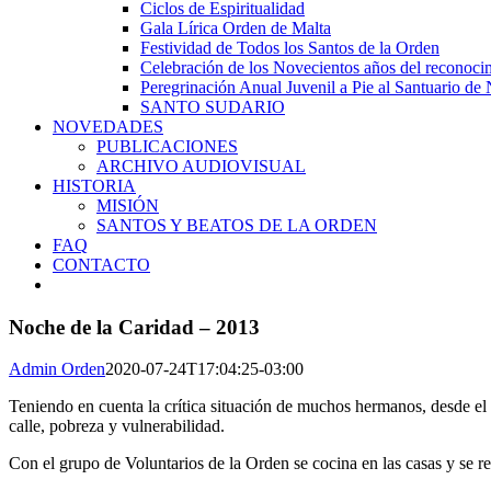
Ciclos de Espiritualidad
Gala Lírica Orden de Malta
Festividad de Todos los Santos de la Orden
Celebración de los Novecientos años del reconocim
Peregrinación Anual Juvenil a Pie al Santuario de 
SANTO SUDARIO
NOVEDADES
PUBLICACIONES
ARCHIVO AUDIOVISUAL
HISTORIA
MISIÓN
SANTOS Y BEATOS DE LA ORDEN
FAQ
CONTACTO
Noche de la Caridad – 2013
Admin Orden
2020-07-24T17:04:25-03:00
Teniendo en cuenta la crítica situación de muchos hermanos, desde el 
calle, pobreza y vulnerabilidad.
Con el grupo de Voluntarios de la Orden se cocina en las casas y se r