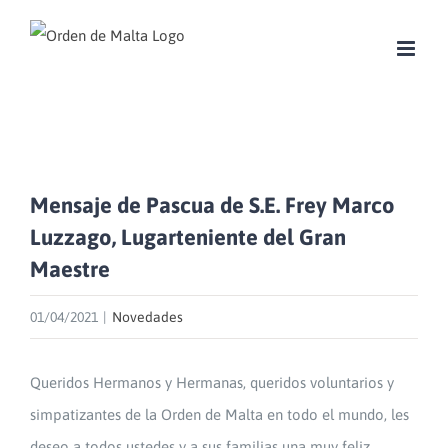
Skip
to
content
Mensaje de Pascua de S.E. Frey Marco
Luzzago, Lugarteniente del Gran
Maestre
01/04/2021
|
Novedades
Queridos Hermanos y Hermanas, queridos voluntarios y
simpatizantes de la Orden de Malta en todo el mundo, les
deseo a todos ustedes y a sus familias una muy feliz