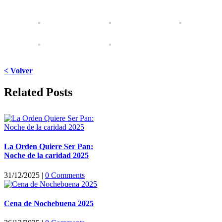
< Volver
Facebook
X
LinkedIn
WhatsApp
Pinterest
Email
Related Posts
La Orden Quiere Ser Pan:
Noche de la caridad 2025
31/12/2025
|
0 Comments
Cena de Nochebuena 2025