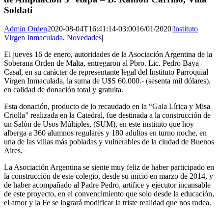
Soldati
Admin Orden
2020-08-04T16:41:14-03:00
16/01/2020
|
Instituto
Virgen Inmaculada
,
Novedades
|
El jueves 16 de enero, autoridades de la Asociación Argentina de la
Soberana Orden de Malta, entregaron al Pbro. Lic. Pedro Baya
Casal, en su carácter de representante legal del Instituto Parroquial
Virgen Inmaculada, la suma de U$S 60.000.- (sesenta mil dólares),
en calidad de donación total y gratuita.
Esta donación, producto de lo recaudado en la “Gala Lírica y Misa
Criolla” realizada en la Catedral, fue destinada a la construcción de
un Salón de Usos Múltiples, (SUM), en este instituto que hoy
alberga a 360 alumnos regulares y 180 adultos en turno noche, en
una de las villas más pobladas y vulnerables de la ciudad de Buenos
Aires.
La Asociación Argentina se siente muy feliz de haber participado en
la construcción de este colegio, desde su inicio en marzo de 2014, y
de haber acompañado al Padre Pedro, artífice y ejecutor incansable
de este proyecto, en el convencimiento que solo desde la educación,
el amor y la Fe se logrará modificar la triste realidad que nos rodea.