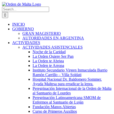
Skip
to
Search
content
for:
INICIO
GOBIERNO
GRAN MAGISTERIO
AUTORIDADES EN ARGENTINA
ACTIVIDADES
ACTIVIDADES ASISTENCIALES
Noche de la Caridad
La Orden Quiere Ser Pan
La Orden te Abriga
La Orden te Arropa
Instituto Secundario Virgen Inmaculada Barrio
Ramón Carrillo – Villa Soldati
Hospital Nacional Dr. Baldomero Sommer.
Ayuda Maltesa para erradicar la lepra.
Peregrinación Internacional de la Orden de Malta
al Santuario de Lourdes
Peregrinación Latinoamericana SMOM de
Enfermos al Santuario de Luján
Fundación Manos Abiertas
Curso de Primeros Auxilios