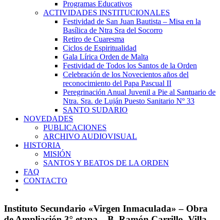
Programas Educativos
ACTIVIDADES INSTITUCIONALES
Festividad de San Juan Bautista – Misa en la
Basílica de Ntra Sra del Socorro
Retiro de Cuaresma
Ciclos de Espiritualidad
Gala Lírica Orden de Malta
Festividad de Todos los Santos de la Orden
Celebración de los Novecientos años del
reconocimiento del Papa Pascual II
Peregrinación Anual Juvenil a Pie al Santuario de
Ntra. Sra. de Luján Puesto Sanitario Nº 33
SANTO SUDARIO
NOVEDADES
PUBLICACIONES
ARCHIVO AUDIOVISUAL
HISTORIA
MISIÓN
SANTOS Y BEATOS DE LA ORDEN
FAQ
CONTACTO
Instituto Secundario «Virgen Inmaculada» – Obra
de Ampliación 3° etapa – B. Ramón Carrillo, Villa