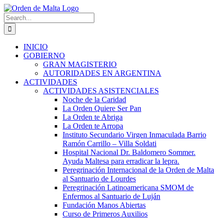
Skip
to
Search
content
for:
INICIO
GOBIERNO
GRAN MAGISTERIO
AUTORIDADES EN ARGENTINA
ACTIVIDADES
ACTIVIDADES ASISTENCIALES
Noche de la Caridad
La Orden Quiere Ser Pan
La Orden te Abriga
La Orden te Arropa
Instituto Secundario Virgen Inmaculada Barrio
Ramón Carrillo – Villa Soldati
Hospital Nacional Dr. Baldomero Sommer.
Ayuda Maltesa para erradicar la lepra.
Peregrinación Internacional de la Orden de Malta
al Santuario de Lourdes
Peregrinación Latinoamericana SMOM de
Enfermos al Santuario de Luján
Fundación Manos Abiertas
Curso de Primeros Auxilios