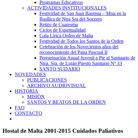
Programas Educativos
ACTIVIDADES INSTITUCIONALES
Festividad de San Juan Bautista – Misa en la
Basílica de Ntra Sra del Socorro
Retiro de Cuaresma
Ciclos de Espiritualidad
Gala Lírica Orden de Malta
Festividad de Todos los Santos de la Orden
Celebración de los Novecientos años del
reconocimiento del Papa Pascual II
Peregrinación Anual Juvenil a Pie al Santuario de
Ntra. Sra. de Luján Puesto Sanitario Nº 33
SANTO SUDARIO
NOVEDADES
PUBLICACIONES
ARCHIVO AUDIOVISUAL
HISTORIA
MISIÓN
SANTOS Y BEATOS DE LA ORDEN
FAQ
CONTACTO
Hostal de Malta 2001-2015 Cuidados Paliativos