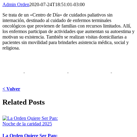
Admin Orden
2020-07-24T18:51:01-03:00
Se trata de un «Centro de Día» de cuidados paliativos sin
internación, destinado al cuidado de enfermos terminales
oncológicos que provienen de familias con recursos limitados. Allí,
los enfermos participan de actividades que aumentan su autoestima y
motivan su existencia. También se realizan visitas domiciliarias a
pacientes sin movilidad para brindarles asistencia médica, social y
religiosa.
< Volver
Facebook
X
LinkedIn
WhatsApp
Pinterest
Email
Related Posts
La Orden Quiere Ser Pan: