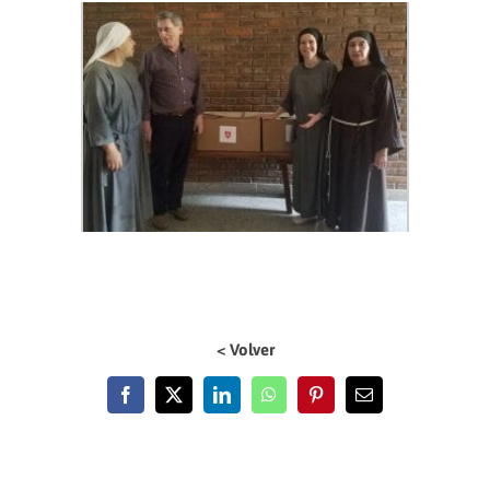
< Volver
Facebook
X
LinkedIn
WhatsApp
Pinterest
Email