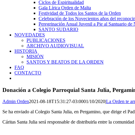
Ciclos de Espiritualidad
Gala Lírica Orden de Malta
Festividad de Todos los Santos de la Orden
Celebración de los Novecientos años del reconocim
Peregrinación Anual Juvenil a Pie al Santuario de 
SANTO SUDARIO
NOVEDADES
PUBLICACIONES
ARCHIVO AUDIOVISUAL
HISTORIA
MISIÓN
SANTOS Y BEATOS DE LA ORDEN
FAQ
CONTACTO
Donación a Colegio Parroquial Santa Julia, Pergami
Admin Orden
2021-08-18T15:31:27-03:00
01/10/2020
|
La Orden te ar
Se ha enviado al Colegio Santa Julia, en Pergamino, que dirige el Pa
Cáritas Santa Julia será responsable de distribuirla entre la comunidad