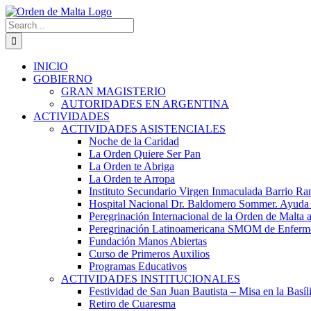
Skip
to
Search
content
for:
INICIO
GOBIERNO
GRAN MAGISTERIO
AUTORIDADES EN ARGENTINA
ACTIVIDADES
ACTIVIDADES ASISTENCIALES
Noche de la Caridad
La Orden Quiere Ser Pan
La Orden te Abriga
La Orden te Arropa
Instituto Secundario Virgen Inmaculada Barrio Ram
Hospital Nacional Dr. Baldomero Sommer. Ayuda Ma
Peregrinación Internacional de la Orden de Malta 
Peregrinación Latinoamericana SMOM de Enfermos
Fundación Manos Abiertas
Curso de Primeros Auxilios
Programas Educativos
ACTIVIDADES INSTITUCIONALES
Festividad de San Juan Bautista – Misa en la Basíl
Retiro de Cuaresma