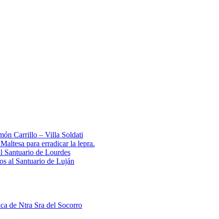
ón Carrillo – Villa Soldati
ltesa para erradicar la lepra.
al Santuario de Lourdes
 al Santuario de Luján
ica de Ntra Sra del Socorro