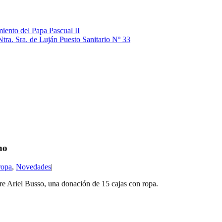
iento del Papa Pascual II
Ntra. Sra. de Luján Puesto Sanitario Nº 33
no
ropa
,
Novedades
|
dre Ariel Busso, una donación de 15 cajas con ropa.