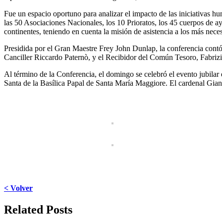
Fue un espacio oportuno para analizar el impacto de las iniciativas hum
las 50 Asociaciones Nacionales, los 10 Prioratos, los 45 cuerpos de a
continentes, teniendo en cuenta la misión de asistencia a los más nece
Presidida por el Gran Maestre Frey John Dunlap, la conferencia con
Canciller Riccardo Paternò, y el Recibidor del Común Tesoro, Fabri
Al término de la Conferencia, el domingo se celebró el evento jubilar e
Santa de la Basílica Papal de Santa María Maggiore. El cardenal Gian
< Volver
Facebook
X
LinkedIn
WhatsApp
Pinterest
Email
Related Posts