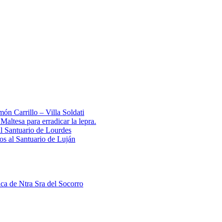
ón Carrillo – Villa Soldati
ltesa para erradicar la lepra.
al Santuario de Lourdes
 al Santuario de Luján
ica de Ntra Sra del Socorro