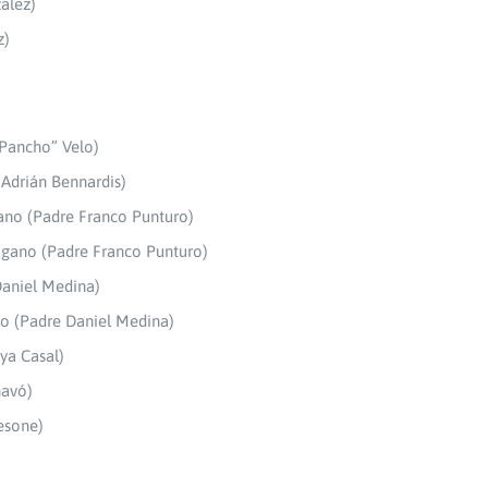
zalez)
z)
“Pancho” Velo)
 Adrián Bennardis)
gano (Padre Franco Punturo)
Lugano (Padre Franco Punturo)
 Daniel Medina)
spo (Padre Daniel Medina)
ya Casal)
navó)
esone)