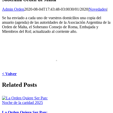
Admin Orden
2020-08-04T17:43:48-03:00
30/01/2020
|
Novedades
|
Se ha enviado a cada uno de vuestros domicilios una copia del
anuario (agenda) de las autoridades de la Asociación Argentina de la
Orden de Malta, el Soberano Consejo de Roma, Embajada y
Miembros del Rol; actualizado al corriente año.
< Volver
Facebook
X
LinkedIn
WhatsApp
Pinterest
Email
Related Posts
La Orden Quiere Ser Pan: