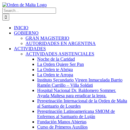
Skip
to
Search
content
for:
INICIO
GOBIERNO
GRAN MAGISTERIO
AUTORIDADES EN ARGENTINA
ACTIVIDADES
ACTIVIDADES ASISTENCIALES
Noche de la Caridad
La Orden Quiere Ser Pan
La Orden te Abriga
La Orden te Arropa
Instituto Secundario Virgen Inmaculada Barrio
Ramón Carrillo – Villa Soldati
Hospital Nacional Dr. Baldomero Sommer.
Ayuda Maltesa para erradicar la lepra.
Peregrinación Internacional de la Orden de Malta
al Santuario de Lourdes
Peregrinación Latinoamericana SMOM de
Enfermos al Santuario de Luján
Fundación Manos Abiertas
Curso de Primeros Auxilios