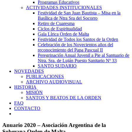
Programas Educativos
ACTIVIDADES INSTITUCIONALES
Festividad de San Juan Bautista – Misa en la
Basílica de Ntra Sra del Socorro
Retiro de Cuaresma
Ciclos de Espiritualidad
Gala Lírica Orden de Malta
Festividad de Todos los Santos de la Orden
Celebración de los Novecientos años del
reconocimiento del Papa Pascual II
Peregrinación Anual Juvenil a Pie al Santuario de
Ntra. Sra. de Luján Puesto Sanitario Nº 33
SANTO SUDARIO
NOVEDADES
PUBLICACIONES
ARCHIVO AUDIOVISUAL
HISTORIA
MISIÓN
SANTOS Y BEATOS DE LA ORDEN
FAQ
CONTACTO
Anuario 2020 – Asociación Argentina de la
Soberana Orden de Malta