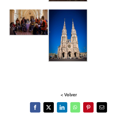
< Volver
Facebook
X
LinkedIn
WhatsApp
Pinterest
Email