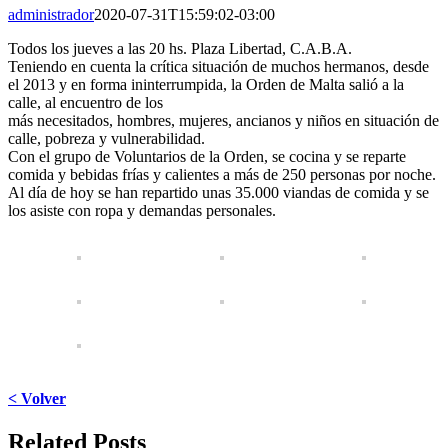
administrador
2020-07-31T15:59:02-03:00
Todos los jueves a las 20 hs. Plaza Libertad, C.A.B.A.
Teniendo en cuenta la crítica situación de muchos hermanos, desde
el 2013 y en forma ininterrumpida, la Orden de Malta salió a la
calle, al encuentro de los
más necesitados, hombres, mujeres, ancianos y niños en situación de
calle, pobreza y vulnerabilidad.
Con el grupo de Voluntarios de la Orden, se cocina y se reparte
comida y bebidas frías y calientes a más de 250 personas por noche.
Al día de hoy se han repartido unas 35.000 viandas de comida y se
los asiste con ropa y demandas personales.
< Volver
Facebook
X
LinkedIn
WhatsApp
Pinterest
Email
Related Posts