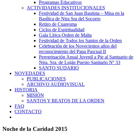
Programas Educativos
ACTIVIDADES INSTITUCIONALES
Festividad de San Juan Bautista – Misa en la
Basílica de Ntra Sra del Socorro
Retiro de Cuaresma
Ciclos de Espiritualidad
Gala Lírica Orden de Malta
Festividad de Todos los Santos de la Orden
Celebración de los Novecientos años del
reconocimiento del Papa Pascual II
Peregrinación Anual Juvenil a Pie al Santuario de
Ntra. Sra. de Luján Puesto Sanitario Nº 33
SANTO SUDARIO
NOVEDADES
PUBLICACIONES
ARCHIVO AUDIOVISUAL
HISTORIA
MISIÓN
SANTOS Y BEATOS DE LA ORDEN
FAQ
CONTACTO
Noche de la Caridad 2015