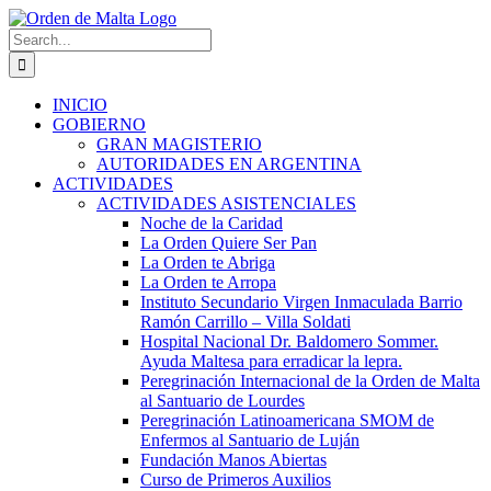
Skip
to
Search
content
for:
INICIO
GOBIERNO
GRAN MAGISTERIO
AUTORIDADES EN ARGENTINA
ACTIVIDADES
ACTIVIDADES ASISTENCIALES
Noche de la Caridad
La Orden Quiere Ser Pan
La Orden te Abriga
La Orden te Arropa
Instituto Secundario Virgen Inmaculada Barrio
Ramón Carrillo – Villa Soldati
Hospital Nacional Dr. Baldomero Sommer.
Ayuda Maltesa para erradicar la lepra.
Peregrinación Internacional de la Orden de Malta
al Santuario de Lourdes
Peregrinación Latinoamericana SMOM de
Enfermos al Santuario de Luján
Fundación Manos Abiertas
Curso de Primeros Auxilios