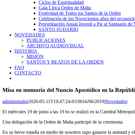
Ciclos de Espiritualidad
Gala Lírica Orden de Malta
Festividad de Todos los Santos de la Orden
Celebración de los Novecientos años del reconocim
Peregrinación Anual Juvenil a Pie al Santuario de 
SANTO SUDARIO
NOVEDADES
PUBLICACIONES
ARCHIVO AUDIOVISUAL
HISTORIA
MISIÓN
SANTOS Y BEATOS DE LA ORDEN
FAQ
CONTACTO
Misa en memoria del Nuncio Apostólico en la Repúbl
administrador
2020-05-11T19:47:24-03:00
16/06/2019
|
Novedades
|
El miércoles 19 de junio a las 19 hs se realizó en la Catedral Metro
Una delegación de la Orden de Malta participó de la ceremonia.
En su breve estadía en medio de nosotros supo ganarse la amistad y el