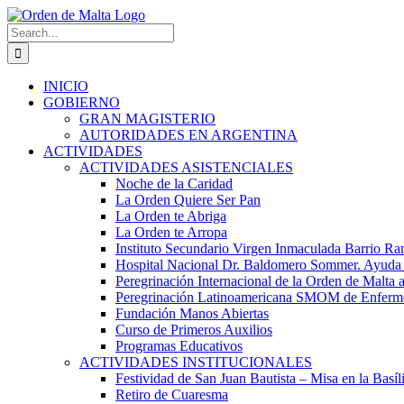
Skip
to
Search
content
for:
INICIO
GOBIERNO
GRAN MAGISTERIO
AUTORIDADES EN ARGENTINA
ACTIVIDADES
ACTIVIDADES ASISTENCIALES
Noche de la Caridad
La Orden Quiere Ser Pan
La Orden te Abriga
La Orden te Arropa
Instituto Secundario Virgen Inmaculada Barrio Ram
Hospital Nacional Dr. Baldomero Sommer. Ayuda Ma
Peregrinación Internacional de la Orden de Malta 
Peregrinación Latinoamericana SMOM de Enfermos
Fundación Manos Abiertas
Curso de Primeros Auxilios
Programas Educativos
ACTIVIDADES INSTITUCIONALES
Festividad de San Juan Bautista – Misa en la Basíl
Retiro de Cuaresma