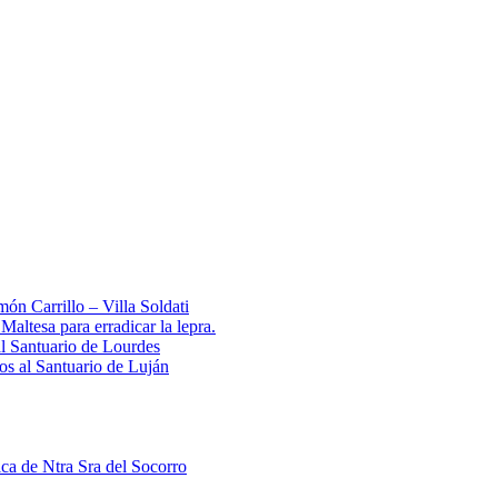
ón Carrillo – Villa Soldati
ltesa para erradicar la lepra.
al Santuario de Lourdes
 al Santuario de Luján
ica de Ntra Sra del Socorro