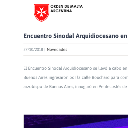
Skip
to
content
Encuentro Sinodal Arquidiocesano en 
27/10/2018
|
Novedades
El Encuentro Sinodal Arquidiocesano se llevó a cabo en 
Buenos Aires ingresaron por la calle Bouchard para comp
arzobispo de Buenos Aires, inauguró en Pentecostés de