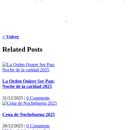
< Volver
Facebook
X
LinkedIn
WhatsApp
Pinterest
Email
Related Posts
La Orden Quiere Ser Pan:
Noche de la caridad 2025
31/12/2025
|
0 Comments
Cena de Nochebuena 2025
26/12/2025
|
0 Comments