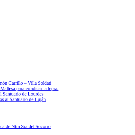
ón Carrillo – Villa Soldati
ltesa para erradicar la lepra.
al Santuario de Lourdes
 al Santuario de Luján
ica de Ntra Sra del Socorro