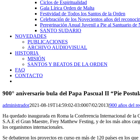
Ciclos de Espiritualidad
Gala Lírica Orden de Malta
Festividad de Todos los Santos de la Orden
Celebración de los Novecientos años del reconocim
Peregrinación Anual Juvenil a Pie al Santuario de 
SANTO SUDARIO
NOVEDADES
PUBLICACIONES
ARCHIVO AUDIOVISUAL
HISTORIA
MISIÓN
SANTOS Y BEATOS DE LA ORDEN
FAQ
CONTACTO
900° aniversario bula del Papa Pascual II “Pie Post
administrador
2021-08-19T14:59:02-03:00
07/02/2013
|
900 años del re
Ha quedado inaugurada en Roma la Conferencia Internacional de la Or
S.A.E el Gran Maestre, Frey Matthew Festing, y de los más altos carg
los organismos internacionales.
Se debatieron los proyectos en curso en más de 120 países en los que la