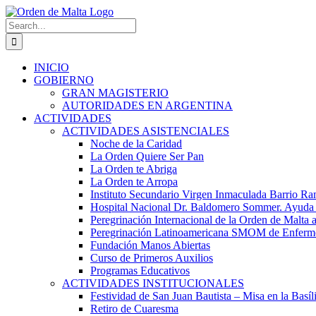
Skip
to
Search
content
for:
INICIO
GOBIERNO
GRAN MAGISTERIO
AUTORIDADES EN ARGENTINA
ACTIVIDADES
ACTIVIDADES ASISTENCIALES
Noche de la Caridad
La Orden Quiere Ser Pan
La Orden te Abriga
La Orden te Arropa
Instituto Secundario Virgen Inmaculada Barrio Ram
Hospital Nacional Dr. Baldomero Sommer. Ayuda Ma
Peregrinación Internacional de la Orden de Malta 
Peregrinación Latinoamericana SMOM de Enfermos
Fundación Manos Abiertas
Curso de Primeros Auxilios
Programas Educativos
ACTIVIDADES INSTITUCIONALES
Festividad de San Juan Bautista – Misa en la Basíl
Retiro de Cuaresma