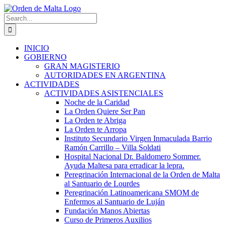
Skip
to
Search
content
for:
INICIO
GOBIERNO
GRAN MAGISTERIO
AUTORIDADES EN ARGENTINA
ACTIVIDADES
ACTIVIDADES ASISTENCIALES
Noche de la Caridad
La Orden Quiere Ser Pan
La Orden te Abriga
La Orden te Arropa
Instituto Secundario Virgen Inmaculada Barrio
Ramón Carrillo – Villa Soldati
Hospital Nacional Dr. Baldomero Sommer.
Ayuda Maltesa para erradicar la lepra.
Peregrinación Internacional de la Orden de Malta
al Santuario de Lourdes
Peregrinación Latinoamericana SMOM de
Enfermos al Santuario de Luján
Fundación Manos Abiertas
Curso de Primeros Auxilios