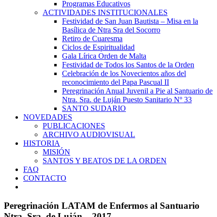
Programas Educativos
ACTIVIDADES INSTITUCIONALES
Festividad de San Juan Bautista – Misa en la
Basílica de Ntra Sra del Socorro
Retiro de Cuaresma
Ciclos de Espiritualidad
Gala Lírica Orden de Malta
Festividad de Todos los Santos de la Orden
Celebración de los Novecientos años del
reconocimiento del Papa Pascual II
Peregrinación Anual Juvenil a Pie al Santuario de
Ntra. Sra. de Luján Puesto Sanitario Nº 33
SANTO SUDARIO
NOVEDADES
PUBLICACIONES
ARCHIVO AUDIOVISUAL
HISTORIA
MISIÓN
SANTOS Y BEATOS DE LA ORDEN
FAQ
CONTACTO
Peregrinación LATAM de Enfermos al Santuario
Ntra. Sra. de Luján – 2017