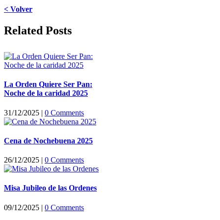
< Volver
Facebook
X
LinkedIn
WhatsApp
Pinterest
Email
Related Posts
La Orden Quiere Ser Pan:
Noche de la caridad 2025
31/12/2025
|
0 Comments
Cena de Nochebuena 2025
26/12/2025
|
0 Comments
Misa Jubileo de las Ordenes
09/12/2025
|
0 Comments