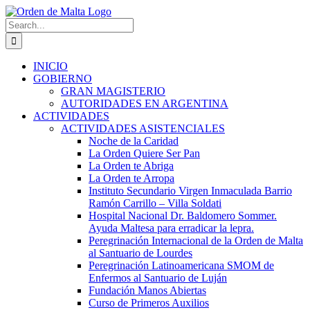
Skip
to
Search
content
for:
INICIO
GOBIERNO
GRAN MAGISTERIO
AUTORIDADES EN ARGENTINA
ACTIVIDADES
ACTIVIDADES ASISTENCIALES
Noche de la Caridad
La Orden Quiere Ser Pan
La Orden te Abriga
La Orden te Arropa
Instituto Secundario Virgen Inmaculada Barrio
Ramón Carrillo – Villa Soldati
Hospital Nacional Dr. Baldomero Sommer.
Ayuda Maltesa para erradicar la lepra.
Peregrinación Internacional de la Orden de Malta
al Santuario de Lourdes
Peregrinación Latinoamericana SMOM de
Enfermos al Santuario de Luján
Fundación Manos Abiertas
Curso de Primeros Auxilios