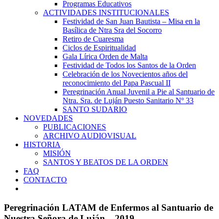
Programas Educativos
ACTIVIDADES INSTITUCIONALES
Festividad de San Juan Bautista – Misa en la
Basílica de Ntra Sra del Socorro
Retiro de Cuaresma
Ciclos de Espiritualidad
Gala Lírica Orden de Malta
Festividad de Todos los Santos de la Orden
Celebración de los Novecientos años del
reconocimiento del Papa Pascual II
Peregrinación Anual Juvenil a Pie al Santuario de
Ntra. Sra. de Luján Puesto Sanitario Nº 33
SANTO SUDARIO
NOVEDADES
PUBLICACIONES
ARCHIVO AUDIOVISUAL
HISTORIA
MISIÓN
SANTOS Y BEATOS DE LA ORDEN
FAQ
CONTACTO
Peregrinación LATAM de Enfermos al Santuario de
Nuestra Señora de Luján – 2019